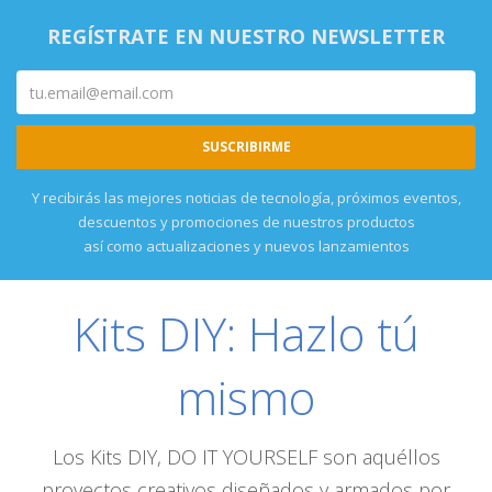
REGÍSTRATE EN NUESTRO NEWSLETTER
Y recibirás las mejores noticias de tecnología, próximos eventos,
descuentos y promociones de nuestros productos
así como actualizaciones y nuevos lanzamientos
Kits DIY: Hazlo tú
mismo
Los Kits DIY, DO IT YOURSELF son aquéllos
proyectos creativos diseñados y armados por