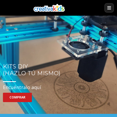
KITS DIY
(HAZLO TÚ MISMO)
Encuéntralo aquí
COMPRAR