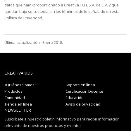
datos que ha(n) proporcionado a Creativa TCH, S.A. de C.V. y que
quedan bajo su custodia, en los términos de lo señalado en esta
Política de Privacidad.
Última actualización : Enero 2018.
CREATIVAKIDS
¿Quiénes Somos?
Soporte en línea
Productos
Certificación Docente
Comunidad
Educación
Tienda en línea
Aviso de privacidad
NEWSLETTER
Suscríbete a nuestro boletín informativo para recibir información
relevante de nuestros productos y eventos.