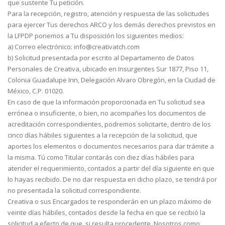
que sustente Tu petición.
Para la recepción, registro, atención y respuesta de las solicitudes
para ejercer Tus derechos ARCO y los demás derechos previstos en
la LFPDP ponemos a Tu disposición los siguientes medios:
a) Correo electrónico: info@creativatch.com
b) Solicitud presentada por escrito al Departamento de Datos
Personales de Creativa, ubicado en Insurgentes Sur 1877, Piso 11,
Colonia Guadalupe Inn, Delegación Alvaro Obregón, en la Ciudad de
México, C.P. 01020.
En caso de que la información proporcionada en Tu solicitud sea
errónea o insuficiente, o bien, no acompañes los documentos de
acreditación correspondientes, podremos solicitarte, dentro de los
cinco días hábiles siguientes a la recepción de la solicitud, que
aportes los elementos o documentos necesarios para dar trámite a
la misma. Tú como Titular contarás con diez días hábiles para
atender el requerimiento, contados a partir del día siguiente en que
lo hayas recibido. De no dar respuesta en dicho plazo, se tendrá por
no presentada la solicitud correspondiente.
Creativa o sus Encargados te responderán en un plazo máximo de
veinte días hábiles, contados desde la fecha en que se recibió la
solicitud a efecto de que, si resulta procedente, Nosotros como